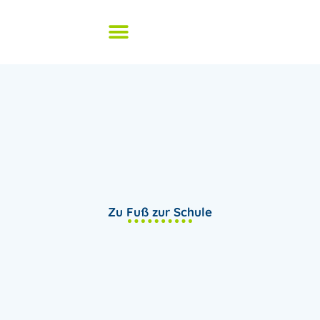
Zum
Inhalt
springen
Unsere Schule
Offener Ganztag
Zu Fuß zur Schule