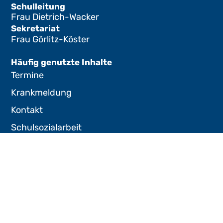
Schulleitung
Frau Dietrich-Wacker
Sekretariat
Frau Görlitz-Köster
Häufig genutzte Inhalte
Termine
Krankmeldung
Kontakt
Schulsozialarbeit
Schulblog
© Copyright Grundschule
Impressum
Datenschutz
Stapelfeld 2025
Gestaltung und Umsetzung:
PARROT MEDIA
Werbeagentur
Lübeck